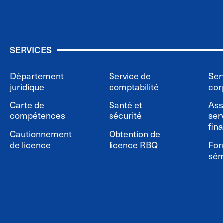
SERVICES
Département
Service de
Ser
juridique
comptabilité
cor
Carte de
Santé et
Ass
compétences
sécurité
ser
fin
Cautionnement
Obtention de
de licence
licence RBQ
For
sém