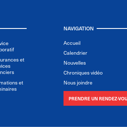
NAVIGATION
Accueil
vice
poratif
Calendrier
urances et
Nouvelles
vices
anciers
Chroniques vidéo
mations et
Nous joindre
inaires
PRENDRE UN RENDEZ-VO