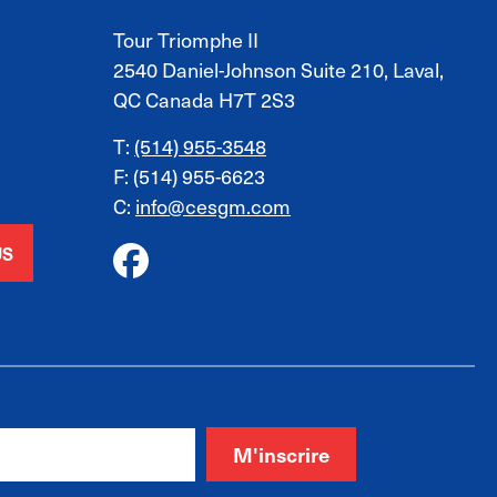
Tour Triomphe II
2540 Daniel-Johnson Suite 210, Laval,
QC Canada H7T 2S3
T:
(514) 955-3548
F: (514) 955-6623
C:
info@cesgm.com
US
M'inscrire