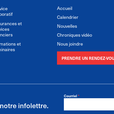
Accueil
vice
poratif
Calendrier
urances et
Nouvelles
vices
anciers
Chroniques vidéo
mations et
Nous joindre
inaires
PRENDRE UN RENDEZ-VO
Courriel
*
Inscription
FR
otre infolettre.