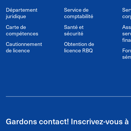
Département
Service de
Ser
juridique
comptabilité
cor
Carte de
Santé et
Ass
compétences
sécurité
ser
fin
Cautionnement
Obtention de
de licence
licence RBQ
For
sém
Gardons contact! Inscrivez-vous à n